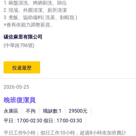
1. 碗盤清洗、烤網刷洗、歸位
2. 現場、外圍清潔、廁所清潔
3. 煮飯、協助備料( 洗菜、剝蝦殼 )
※會再依能力調整薪資。
碳佐麻里有限公司
(中華路796號)
投遞履歷
2026-05-25
晚班復潔員
永康區
不拘
職缺數:1
29500元
平日 : 17:00-02:30 假日 : 17:00-03:30
平日工作9小時；假日工作10小時，超過8小時依加班費計