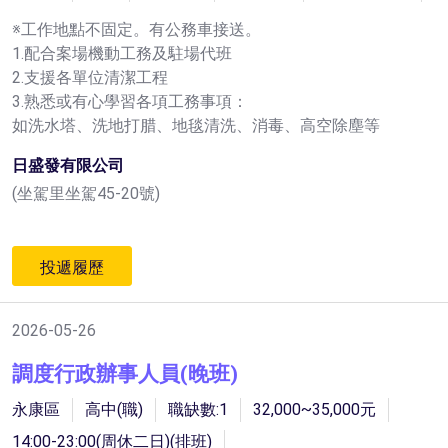
※工作地點不固定。有公務車接送。
1.配合案場機動工務及駐場代班
2.支援各單位清潔工程
3.熟悉或有心學習各項工務事項：
如洗水塔、洗地打腊、地毯清洗、消毒、高空除塵等
日盛發有限公司
(坐駕里坐駕45-20號)
投遞履歷
2026-05-26
調度行政辦事人員(晚班)
永康區
高中(職)
職缺數:1
32,000~35,000元
14:00-23:00(周休二日)(排班)