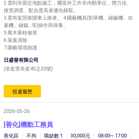
2.需到非固定地點施工，屬室外工作非內勤單位，體力佳、
接受調度、配合度高者優先錄取。
3.需有駕照敢開車上路者。 4.園藝機具(割草機、綠籬機、吹
葉機、鏈鋸…等)操作與保養。
5.喬木垂枝修剪
6.落葉清除
7.園藝環境維護
日盛發有限公司
(坐駕里坐駕45之20號)
投遞履歷
2026-05-26
[善化]機動工務員
善化區
不拘
職缺數:1
30,000元
08:00~ 17:00