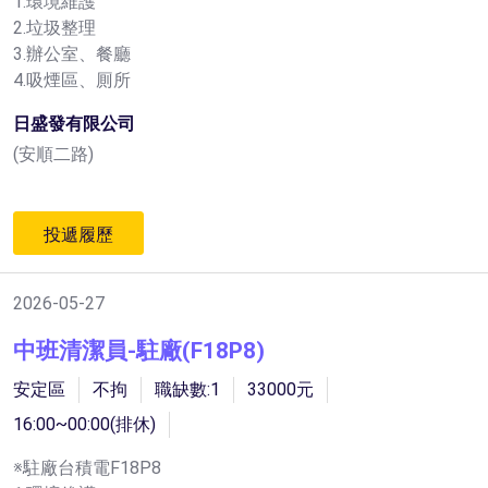
1.環境維護
2.垃圾整理
3.辦公室、餐廳
4.吸煙區、厠所
日盛發有限公司
(安順二路)
投遞履歷
2026-05-27
中班清潔員-駐廠(F18P8)
安定區
不拘
職缺數:1
33000元
16:00~00:00(排休)
※駐廠台積電F18P8