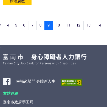
投遞履歷
<
4
5
6
7
8
9
10
11
12
13
14
:::
幸福來敲門 身障新人生
友站連結
臺南市政府勞工局