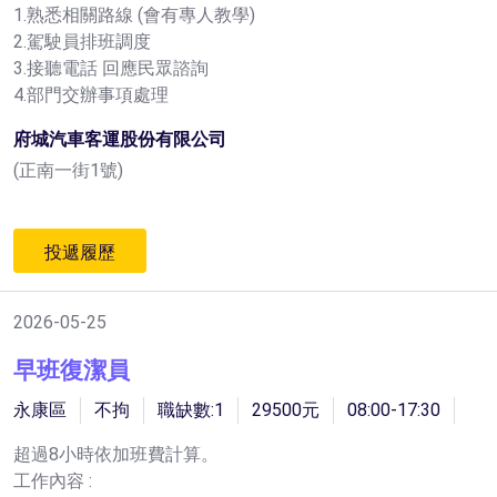
1.熟悉相關路線 (會有專人教學)
2.駕駛員排班調度
3.接聽電話 回應民眾諮詢
4.部門交辦事項處理
府城汽車客運股份有限公司
(正南一街1號)
投遞履歷
2026-05-25
早班復潔員
永康區
不拘
職缺數:1
29500元
08:00-17:30
超過8小時依加班費計算。
工作內容 :