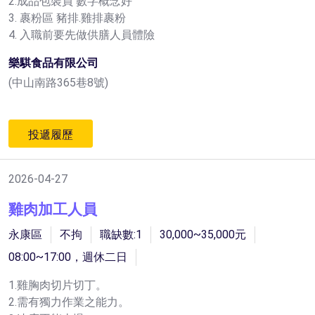
2.成品包裝員 數字概念好
3. 裹粉區 豬排.雞排裹粉
4. 入職前要先做供膳人員體險
樂騏食品有限公司
(中山南路365巷8號)
投遞履歷
2026-04-27
雞肉加工人員
永康區
不拘
職缺數:1
30,000~35,000元
08:00~17:00，週休二日
1.雞胸肉切片切丁。
2.需有獨力作業之能力。