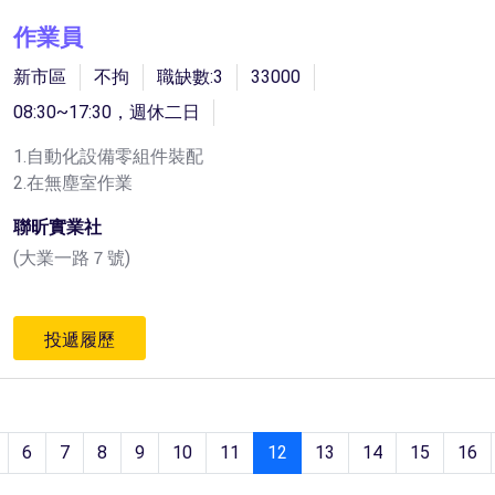
作業員
新市區
不拘
職缺數:3
33000
08:30~17:30，週休二日
1.自動化設備零組件裝配
2.在無塵室作業
聯昕實業社
(大業一路７號)
投遞履歷
6
7
8
9
10
11
12
13
14
15
16