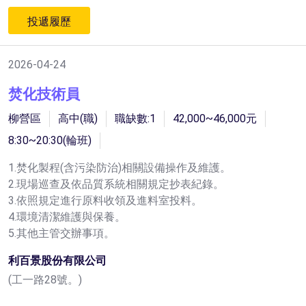
投遞履歷
2026-04-24
焚化技術員
柳營區
高中(職)
職缺數:1
42,000~46,000元
8:30~20:30(輪班)
1.焚化製程(含污染防治)相關設備操作及維護。
2.現場巡查及依品質系統相關規定抄表紀錄。
3.依照規定進行原料收領及進料室投料。
4.環境清潔維護與保養。
5.其他主管交辦事項。
利百景股份有限公司
(工一路28號。)