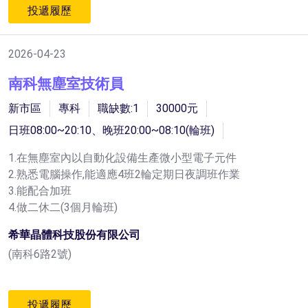
投遞履歷
2026-04-23
南科無塵室技術員
新市區
專科
職缺數:1
30000元
日班08:00~20:10、晚班20:00~08:10(輪班)
1.在無塵室內以自動化設備生產微小型電子元件
2.熟悉電腦操作,能適應4班2輪定期日夜調班作業
3.能配合加班
4.做二休二(3個月輪班)
希華晶體科技股份有限公司
(南科6路2號)
投遞履歷