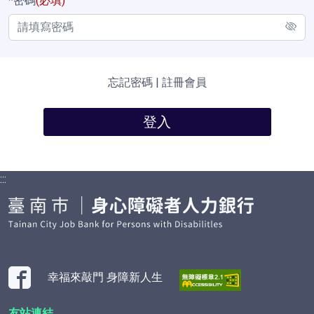
*
密碼
(必填)
忘記密碼
|
註冊會員
登入
:::
幸福來敲門 身障新人生
友站連結